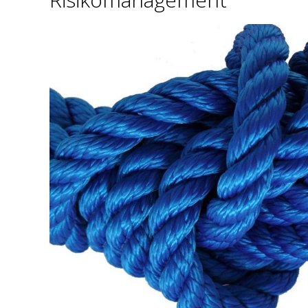
S
L
E
I
T
N
E
R