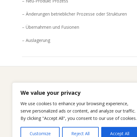
– Neu-Produkt Prozess
– Änderungen betrieblicher Prozesse oder Strukturen
– Übernahmen und Fusionen
– Auslagerung
2017-
05-
02
Home
We value your privacy
Kompetenzen
We use cookies to enhance your browsing experience,
Karriere
serve personalized ads or content, and analyze our traffic.
Über uns
By clicking "Accept All", you consent to our use of cookies.
Customize
Reject All
Accept All