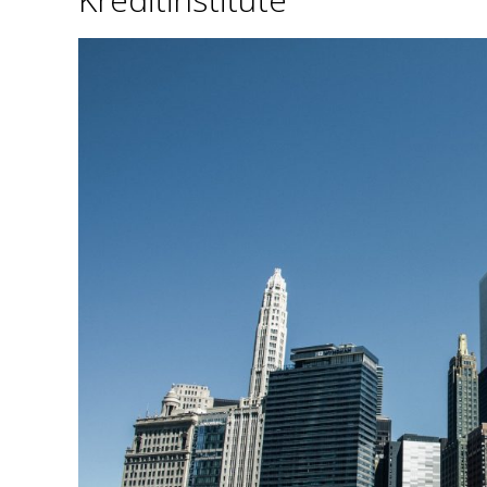
S
L
E
I
T
N
E
R