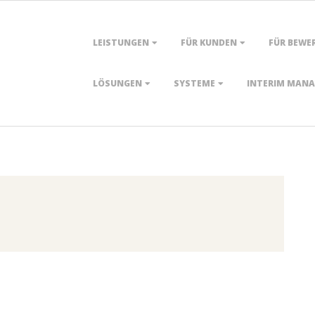
Primary
LEISTUNGEN
FÜR KUNDEN
FÜR BEWE
Navigation
Menu
LÖSUNGEN
SYSTEME
INTERIM MAN