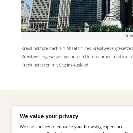
Kredi
Kreditinstitute nach § 1 Absatz 1 des Kreditwesengesetze
Kreditwesengesetzes genannten Unternehmen, und im Inl
Kreditinstituten mit Sitz im Ausland
2017-
05-
02
Home
We value your privacy
Kompetenzen
We use cookies to enhance your browsing experience,
Karriere