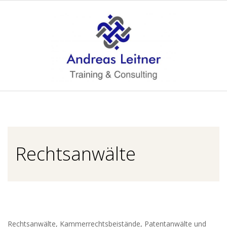
Skip
to
content
A
Primary
N
Navigation
Menu
D
Rechtsanwälte
R
E
A
Rechtsanwälte, Kammerrechtsbeistände, Patentanwälte und