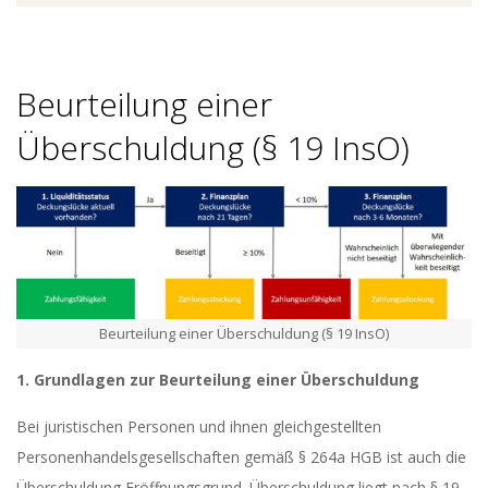
S
L
Beurteilung einer
E
Überschuldung (§ 19 InsO)
I
T
N
Beurteilung einer Überschuldung (§ 19 InsO)
E
1. Grundlagen zur Beurteilung einer Überschuldung
R
Bei juristischen Personen und ihnen gleichgestellten
Personenhandelsgesellschaften gemäß § 264a HGB ist auch die
Überschuldung Eröffnungsgrund. Überschuldung liegt nach § 19